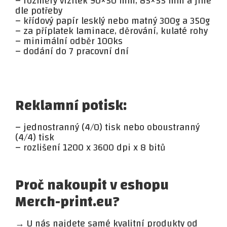
– rozměry vizitek 90×50 mm, 85×55 mm a jiné
dle potřeby
– křídový papír lesklý nebo matný 300g a 350g
– za příplatek laminace, děrování, kulaté rohy
– minimální odběr 100ks
– dodání do 7 pracovní dní
Reklamní potisk:
– jednostranný (4/0) tisk nebo oboustranný
(4/4) tisk
– rozlišení 1200 x 3600 dpi x 8 bitů
Proč nakoupit v eshopu
Merch-print.eu?
→ U nás najdete samé kvalitní produkty od