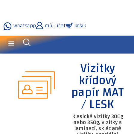
whatsapp
můj účet
košík
dotazy a služby
naše technologie
Vizitky
křídový
papír MAT
/ LESK
Klasické vizitky 300g
nebo 350g, vizitky s
laminací, skládané