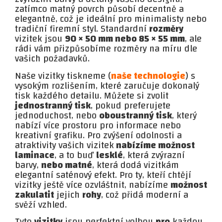
zatímco matný povrch působí decentně a
elegantně, což je ideální pro minimalisty nebo
tradiční firemní styl. Standardní
rozměry
vizitek jsou
90 × 50 mm nebo 85 × 55 mm
, ale
rádi vám přizpůsobíme rozměry na míru dle
vašich požadavků.
Naše vizitky tiskneme (
naše technologie
) s
vysokým rozlišením, které zaručuje dokonalý
tisk každého detailu. Můžete si zvolit
jednostranný tisk
, pokud preferujete
jednoduchost, nebo
oboustranný tisk
, který
nabízí více prostoru pro informace nebo
kreativní grafiku. Pro zvýšení odolnosti a
atraktivity vašich vizitek
nabízíme možnost
laminace
, a to buď
lesklé
, která zvýrazní
barvy,
nebo matné
, která dodá vizitkám
elegantní saténový efekt. Pro ty, kteří chtějí
vizitky ještě více ozvláštnit, nabízíme
možnost
zakulatit
jejich
rohy
, což přidá moderní a
svěží vzhled.
Tyto
vizitky
jsou perfektní volbou
pro
každou