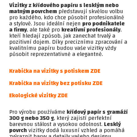
Vizitky z křídového papíru s lesklým nebo
matným povrchem
představují skvělou volbu
pro každého, kdo chce působit profesionálně
a stylově. Jsou ideální nejen
pro podnikatele
a firmy
, ale také pro
kreativní profesionály
,
kteří hledají způsob, jak zanechat trvalý a
pozitivní dojem. Díky preciznímu zpracování a
kvalitnímu papíru budou vaše vizitky vždy
působit reprezentativně a elegantně.
Krabička na vizitky s potiskem ZDE
Krabička na vizitky bez potisku ZDE
Ekologické vizitky ZDE
Pro výrobu používáme
křídový papír s gramáží
300 g nebo 350 g
, který zajistí perfektní
barevnou stálost a vysokou odolnost.
Lesklý
povrch
vizitky dodá luxusní vzhled a pomáhá
zvýraznit barvy a detaily vašeho designu,