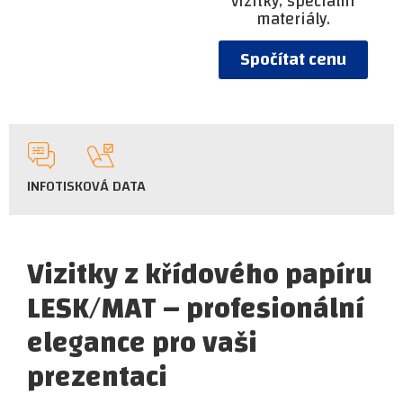
vizitky, speciální
materiály.
Spočítat cenu
INFO
TISKOVÁ DATA
Vizitky z křídového papíru
LESK/MAT – profesionální
elegance pro vaši
prezentaci