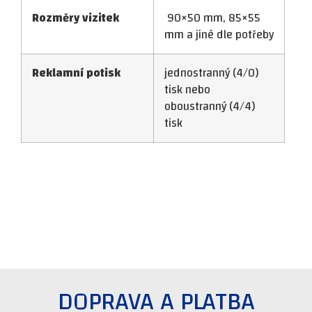
Rozměry vizitek
90×50 mm, 85×55
mm a jiné dle potřeby
Reklamní potisk
jednostranný (4/0)
tisk nebo
oboustranný (4/4)
tisk
DOPRAVA A PLATBA