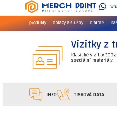
wh
produkty
dotazy a služby
o firmě
naš
Vizitky z 
Klasické vizitky 300g
speciální materiály.
INFO
TISKOVÁ DATA