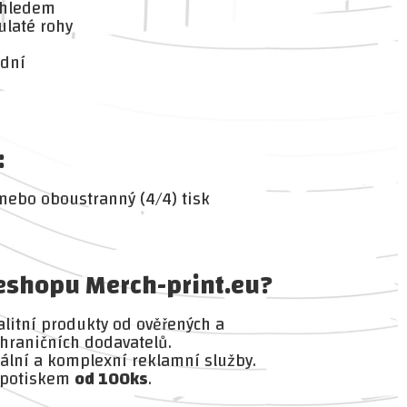
zhledem
kulaté rohy
 dní
:
 nebo oboustranný (4/4) tisk
 eshopu Merch-print.eu?
litní produkty od ověřených a
hraničních dodavatelů.
lní a komplexní reklamní služby.
 potiskem
od 100ks
.