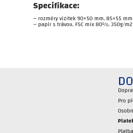
Specifikace:
– rozměry vizitek 90×50 mm, 85×55 mm
– papír s trávou, FSC mix 80%, 350g/m2 
DO
Dopra
Pro p
Osobní
Plate
Platb