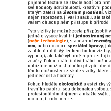
příjemné textuře se skvěle hodí pro firmy
své hodnoty udržitelnosti, kreativní pod
kterým záleží na
životní
m
prostředí
. Vi
nejen reprezentují vaši značku, ale také 
vašem ohleduplném přístupu k přírodě.
Tyto vizitky je možné zcela přizpůsobit
jedná o vysoce kvalitní
jednostranný ne
(
naše technologie
), standardní
rozměry
mm
, nebo dokonce
speciální úpravy
, j
zaoblení rohů. Výsledkem budou vizitky,
vypadají, ale také výborně reprezentují ch
značky. Pokud máte individuální požadav
nabízíme možnost plného přizpůsobení 
těmto možnostem získáte vizitky, které 
jedinečnost a hodnoty.
Pokud hledáte
ekologické
a esteticky v
travního papíru jsou dokonalou volbou. 
profesionálním dojmem a ukažte světu, ž
mohou jít ruku v ruce.