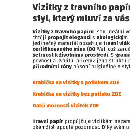
Vizitky z travního papí
styl, který mluví za vás
Vizitky z travního papíru
jsou ideální vo
chtějí
propojit eleganci
s
ekologický
m
jedinečný materiál obsahuje
travní vlá
certifikovaného mixu (80 %)
, což zaru
šetrnost k životnímu prostředí
. S
gram
pevnost a kvalitu, přičemž jeho struktu
přírodní
mi
tóny
působí originálně a styl
Krabička na vizitky s potiskem ZDE
Krabička na vizitky bez potisku ZDE
Další možnosti vizitek ZDE
Travní papír
propůjčuje vizitkám nezamě
okamžitě upoutá pozornost. Díky svému