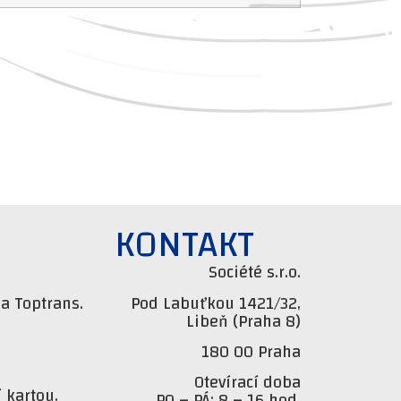
KONTAKT
Société s.r.o.
a Toptrans.
Pod Labuťkou 1421/32,
Libeň (Praha 8)
180 00 Praha
Otevírací doba
 kartou,
PO – PÁ: 8 – 16 hod.