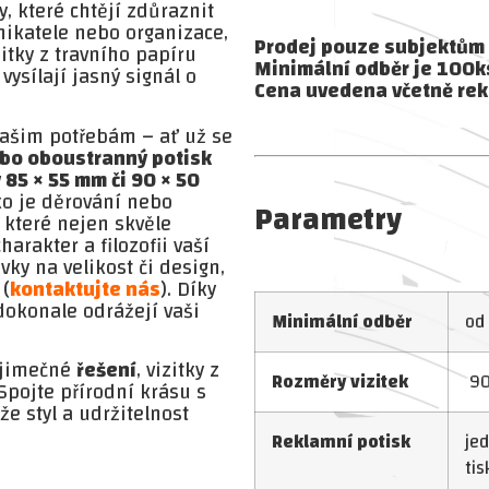
, které chtějí zdůraznit
nikatele nebo organizace,
Prodej pouze subjektům 
zitky z travního papíru
Minimální odběr je 100k
vysílají jasný signál o
Cena uvedena včetně rek
 vašim potřebám – ať už se
bo oboustranný potisk
 85 × 55 mm či 90 × 50
ako je děrování nebo
Parametry
 které nejen skvěle
arakter a filozofii vaší
ky na velikost či design,
(
kontaktujte nás
). Díky
dokonale odrážejí vaši
Minimální odběr
od
ýjimečné
řešení
, vizitky z
Rozměry vizitek
90
Spojte přírodní krásu s
e styl a udržitelnost
Reklamní potisk
jed
tis