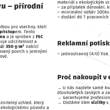
materiál s ekologickým v
ru – přírodní
– za příplatek děrování, 
– minimální odběr 100ks
– dodání do 7 pracovních
lbou pro všechny, kteří
přístup
em. Tento
kna
a je vyroben z
FSC
Reklamní potisk
čuje udržitelnost a
áž
í
350 g/m²
nabízí
rovaný povrch s jemnými
– jednostranný (4/0) tisk
ově.
Proč nakoupit v
→ U nás najdete samé kva
dlouholetých českých a za
→ Garantujeme profesioná
→ Dodáme Vám
vizitky
s
nitelný vzhled, který
 ekologickému původu a