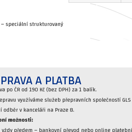
– speciální strukturovaný
PRAVA A PLATBA
va po ČR od 190 Kč (bez DPH) za 1 balík.
řepravu využíváme služeb přepravních společností GLS 
 odběr v kanceláři na Praze 8.
bní možnosti:
a vždy předem – bankovní převod nebo online platební