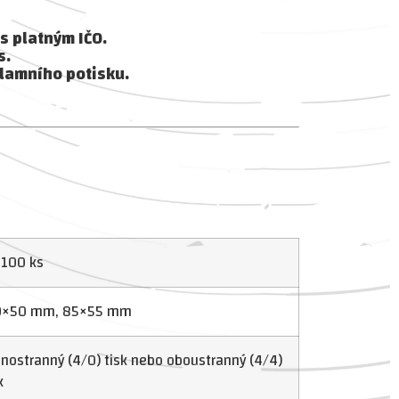
s platným IČO.
s.
lamního potisku.
 100 ks
×50 mm, 85×55 mm
nostranný (4/0) tisk nebo oboustranný (4/4)
k