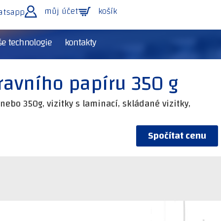
můj účet
košík
atsapp
e technologie
kontakty
travního papíru 350 g
 nebo 350g, vizitky s laminací, skládané vizitky,
Spočítat cenu