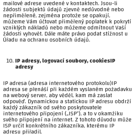
mailové adrese uvedené v kontaktech. Jsou-li
žádosti subjektů údajů zjevně nedůvodné nebo
nepřiměřené, zejména protože se opakují,
můžeme Vám účtovat přiměřený poplatek k pokrytí
vzniklých nákladů nebo můžeme odmítnout Vaší
žádosti vyhovět. Dále máte právo podat stížnost u
Úřadu na ochranu osobních údajů.
IP adresy, logovací soubory, cookies
IP
adresy
IP adresa (adresa internetového protokolu)IP
adresa se přenáší při každém vyslaném požadavku
na webový server, aby věděl, kam má zaslat
odpověď. Dynamickou a statickou IP adresu obdrží
každý zákazník od svého poskytovatele
internetového připojení („ISP“), a to v okamžiku
svého připojení na internet. Z tohoto důvodu může
ISP určit konkrétního zákazníka, kterému IP
adresu přiřadil.