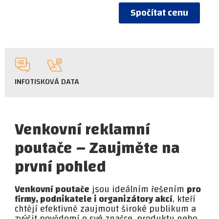
Spočítat cenu
INFO
TISKOVÁ DATA
Venkovní reklamní
poutače
– Zaujměte na
první pohled
Venkovní poutače
jsou ideálním řešením
pro
firmy, podnikatele i organizátory akcí
, kteří
chtějí efektivně zaujmout široké publikum a
zvýšit povědomí o své značce, produktu nebo