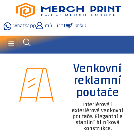
whatsapp
můj účet
košík
dotazy a služby
naše technologie
Venkovní
reklamní
poutače
Interiérové i
exteriérové venkovní
poutače. Elegantní a
stabilní hliníková
konstrukce.