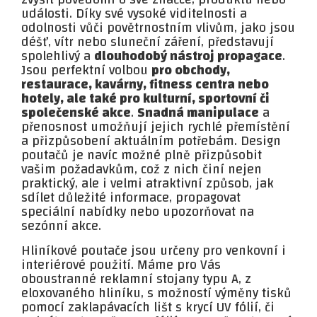
události. Díky své vysoké viditelnosti a
odolnosti vůči povětrnostním vlivům, jako jsou
déšť, vítr nebo sluneční záření, představují
spolehlivý a
dlouhodobý nástroj propagace
.
Jsou perfektní volbou
pro obchody,
restaurace, kavárny, fitness centra nebo
hotely, ale také pro kulturní, sportovní či
společenské akce
.
Snadná manipulace
a
přenosnost umožňují jejich rychlé přemístění
a přizpůsobení aktuálním potřebám. Design
poutačů je navíc možné plně přizpůsobit
vašim požadavkům, což z nich činí nejen
praktický, ale i velmi atraktivní způsob, jak
sdílet důležité informace, propagovat
speciální nabídky nebo upozorňovat na
sezónní akce.
Hliníkové poutače jsou určeny pro venkovní i
interiérové použití. Máme pro Vás
oboustranné reklamní stojany typu A, z
eloxovaného hliníku, s možností výměny tisků
pomocí zaklapávacích lišt s krycí UV fólií, či