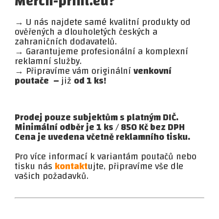
Merch-print.eu?
→ U nás najdete samé kvalitní produkty od
ověřených a dlouholetých českých a
zahraničních dodavatelů.
→ Garantujeme profesionální a komplexní
reklamní služby.
→ Připravíme vám originální
venkovní
poutače
–
již
od 1 ks!
Prodej pouze subjektům s platným DIČ.
Minimální odběr je 1 ks / 850 Kč bez DPH
Cena je uvedena včetně reklamního tisku.
Pro více informací k variantám poutačů nebo
tisku nás
kontakt
ujte, připravíme vše dle
vašich požadavků.