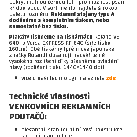
pokrýt matnou černou fólií pro možnost psaní
křídou apod. V sortimentu najdete širokou
paletu rozměrů.
Reklamní stojany typu A
dodáváme s kompletním tiskem, nebo
samostatně bez tisku.
Plakáty tiskneme na tiskárnách
Roland VS
640i a Versa EXPRESS RF-640 (šíře tisku
160cm). Obě tiskárny (prémiové japonské
značky Roland) dosahují neuvěřitelně
vysokého rozlišení díky přesnému ovládání
hlavy (rozlišení tisku 1440×1440 dpi).
více o naší technologii naleznete
zde
Technické vlastnosti
VENKOVNÍCH REKLAMNÍCH
POUTAČŮ:
elegantní, stabilní hliníková konstrukce,
snadná manipulace