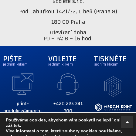
Société s.r.o.
Pod Labuťkou 1421/32, Libeň (Praha 8)
180 00 Praha
Otevírací doba
PO – PÁ: 8 – 16 hod.
PIŠTE
VOLEJTE
TISKNĚTE
jedním klikem
jedním klikem
jedním klikem
print-
+420 225 341
produkce@merch-
300
print.eu
+420 777 137 726
Používáme cookies, abychom vám poskytli nejlepší online
zážitek.
Více informací o tom, které soubory cookies používáme,