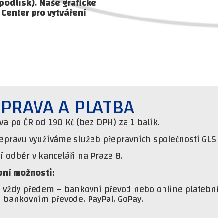
podtisk).
Naše grafické
 Center pro vytváření
PRAVA A PLATBA
va po ČR od 190 Kč (bez DPH) za 1 balík.
řepravu využíváme služeb přepravních společností GLS 
 odběr v kanceláři na Praze 8.
bní možnosti:
a vždy předem – bankovní převod nebo online platební
e bankovním převode, PayPal, GoPay.