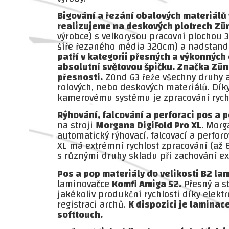
Bigování a řezání obalových materiálů
realizujeme na deskových plotrech Zün
výrobce) s velkorysou pracovní plochou
šíře řezaného média 320cm) a nadstand
patří v kategorii přesných a výkonných
absolutní světovou špičku. Značka Zü
přesnosti.
Zünd G3 řeže všechny druhy a 
rolových, nebo deskových materiálů. Dí
kamerovému systému je zpracování rychl
Rýhování, falcování a perforaci pos a 
na stroji
Morgana DigiFold Pro XL
. Morg
automatický rýhovací, falcovací a perforo
XL má extrémní rychlost zpracování (až 
s různými druhy skladu při zachování ex
Pos a pop materiály do velikosti B2 l
laminovačce
Komfi Amiga 52.
Přesný a st
jakékoliv produkční rychlosti díky elektr
registraci archů.
K dispozici je laminac
softtouch.