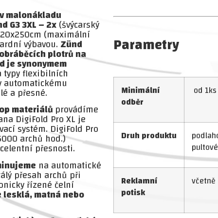
 v malonákladu
d G3 3XL – 2x
(švýcarský
 320x250cm (maximální
Parametry
ardní výbavou.
Zünd
 obráběcích plotrů na
nd je synonymem
typy flexibilních
ky automatickému
Minimální
od 1k
é a přesné.
odběr
pop materiálů
provádíme
ana DigiFold Pro XL je
vací systém. DigiFold Pro
Druh produktu
podlaho
6000 archů hod.)
celentní přesnosti.
pultové
aminujeme
na automatické
álý přesah archů při
Reklamní
včetně 
onicky řízené čelní
potisk
e lesklá, matná nebo