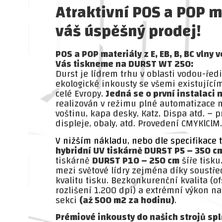
Atraktivní POS a POP m
váš úspěšný prodej!
POS a POP materiály z E, EB, B, BC vlny
Vás tiskneme na DURST WT 250:
Durst je lídrem trhu v oblasti vodou-ře
ekologické inkousty se všemi existujícím
celé Evropy.
J
edná se o první instalaci n
realizován v režimu plné automatizace n
voštinu, kapa desky, Katz, Dispa atd. – 
displeje, obaly, atd. Provedení CMYKlClM.
V nižším nákladu, nebo dle specifikace
hybridní UV tiskárně DURST P5 – 350 c
tiskárně
DURST P10 – 250 cm
šíře tisku
mezi světové lídry zejména díky soustř
kvalitu tisku. Bezkonkurenční kvalita (of
rozlišení 1.200 dpi) a extrémní výkon naš
sekci
(až 500 m2 za hodinu)
.
Prémiové inkousty do našich strojů spl