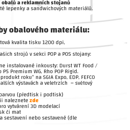
 obalů a reklamních stojanů
ité lepenky a sandwichových materiálů.
by obalového materiálu:
ová kvalita tisku 1200 dpi,
šich strojů v sekci POP a POS stojany:
me instalované inkousty: Durst WT Food /
ho P5 Premium WG, Rho POP Rigid.
„produkt roku“ na SGIA Expo, EDP, FEFCO
alších výstavách a veletrzích – světový
barvou (předtisk i podtisk)
ii naleznete
zde
ro vytvárení 3D modelací
sk či mat
 sestavení nebo sestavené (dle