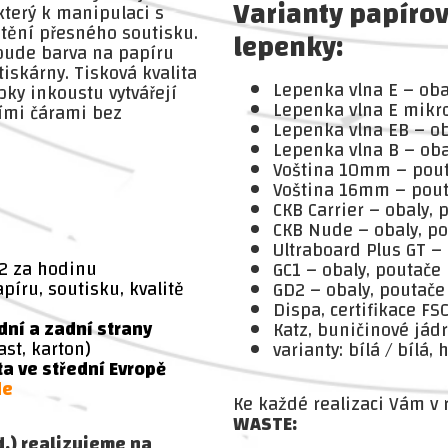
Varianty
papírov
který k manipulaci s
štění přesného soutisku.
lepenky:
bude barva na papíru
iskárny. Tisková kvalita
Lepenka vlna E – oba
pky inkoustu vytvářejí
Lepenka vlna E mikro
ními čárami bez
Lepenka vlna EB – ob
Lepenka vlna B – oba
Voština 10mm – pout
Voština 16mm – pout
CKB Carrier – obaly, 
CKB Nude – obaly, p
Ultraboard Plus GT –
B2 za hodinu
GC1 – obaly, poutače
íru, soutisku, kvalitě
GD2 – obaly, poutače
Dispa, certifikace F
ní a zadní strany
Katz, buničinové jád
ast, karton)
varianty: bílá / bílá
ta ve střední Evropě
de
Ke každé realizaci Vám v
WASTE:
d.)
realizujeme na