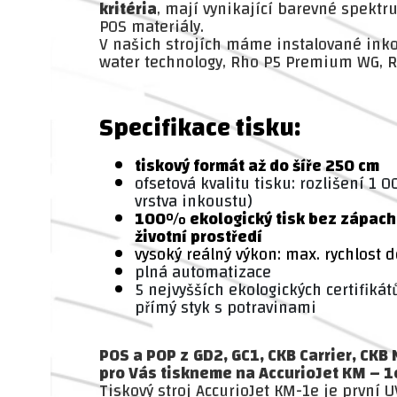
kritéria
, mají vynikající barevné spektr
POS materiály.
V našich strojích máme instalované inko
water technology, Rho P5 Premium WG, R
Specifikace tisku:
tiskový formát až do šíře 250 cm
ofsetová kvalitu tisku: rozlišení 1 0
vrstva inkoustu)
100% ekologický tisk bez zápachu
životní prostředí
vysoký reálný výkon: max. rychlost
plná automatizace
5 nejvyšších ekologických certifikát
přímý styk s potravinami
POS a POP z
GD2, GC1, CKB Carrier, CKB
pro Vás tiskneme na
AccurioJet KM – 1
Tiskový stroj AccurioJet KM-1e je první U