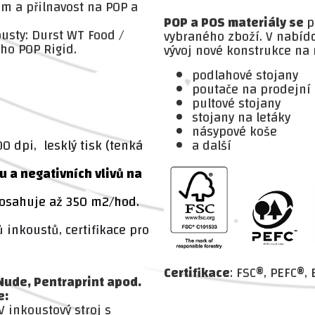
um a přilnavost na POP a
POP a POS materiály se
p
usty: Durst WT Food /
vybraného zboží. V nabíd
ho POP Rigid.
vývoj nové konstrukce na
podlahové stojany
poutače na prodejní 
pultové stojany
stojany na letáky
násypové koše
00 dpi, lesklý tisk (tenká
a další
 a negativních vlivů na
 dosahuje až 350 m2/hod.
ů inkoustů, certifikace pro
Certifikace
: FSC®, PEFC®
 Nude, Pentraprint apod.
e:
V inkoustový stroj s