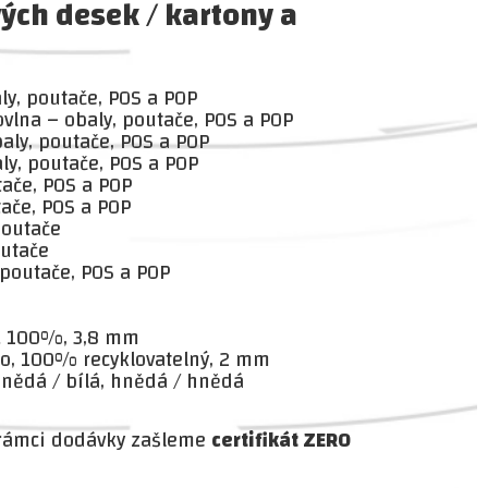
ých desek / kartony a
ly, poutače, POS a POP
vlna – obaly, poutače, POS a POP
aly, poutače, POS a POP
ly, poutače, POS a POP
ače, POS a POP
ače, POS a POP
poutače
outače
 poutače, POS a POP
SC 100%, 3,8 mm
ro, 100% recyklovatelný, 2 mm
, hnědá / bílá, hnědá / hnědá
 rámci dodávky zašleme
certifikát ZERO