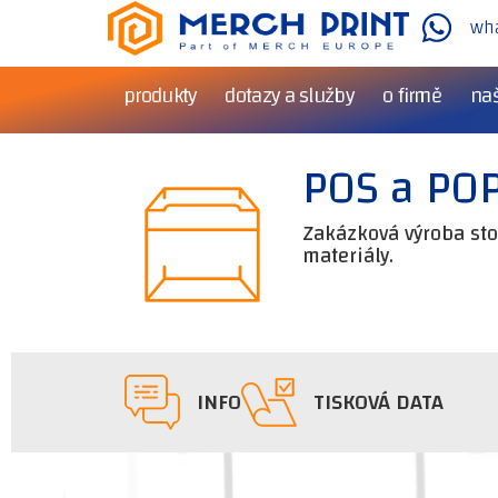
wh
produkty
dotazy a služby
o firmě
naš
POS a POP
Zakázková výroba sto
materiály.
INFO
TISKOVÁ DATA