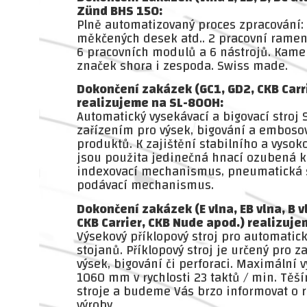
Zünd BHS 150:
Plně automatizovaný proces zpracování: 
měkčených desek atd.. 2 pracovní ramen
6 pracovních modulů a 6 nástrojů. Kamer
značek shora i zespoda. Swiss made.
Dokončení zakázek (GC1, GD2, CKB Carr
realizujeme na SL-800H:
Automatický vysekávací a bigovací stroj
zařízením pro výsek, bigování a emboso
produktů. K zajištění stabilního a vysok
jsou použita jedinečná hnací ozubená ko
indexovací mechanismus, pneumatická 
podávací mechanismus.
Dokončení zakázek (E vlna, EB vlna, B vl
CKB Carrier, CKB Nude apod.) realizuj
Výsekový příklopový stroj pro automatic
stojanů. Příklopový stroj je určený pro z
výsek, bigování či perforaci. Maximální 
1060 mm v rychlosti 23 taktů / min. Těš
stroje a budeme Vás brzo informovat o 
výroby.