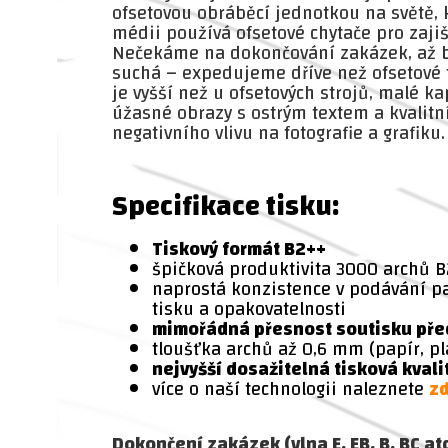
ofsetovou obráběcí jednotkou na světě, 
médii používá ofsetové chytače pro zaji
Nečekáme na dokončování zakázek, až 
suchá – expedujeme dříve než ofsetové t
je vyšší než u ofsetových strojů, malé ka
úžasné obrazy s ostrým textem a kvalit
negativního vlivu na fotografie a grafiku.
Specifikace tisku:
Tiskový formát B2++
špičková produktivita 3000 archů 
naprostá konzistence v podávání pap
tisku a opakovatelnosti
mimořádná přesnost soutisku před
tloušťka archů až 0,6 mm (papír, pl
nejvyšší dosažitelná tisková kvali
více o naší technologii naleznete
z
Dokončení zakázek (vlna
E, EB, B, BC at