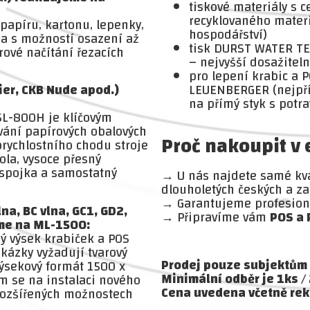
tiskové materiály s c
recyklovaného materi
papíru, kartonu, lepenky,
hospodářství)
a s možností osazení až
tisk DURST WATER TE
ové načítání řezacích
– nejvyšší dosažiteln
pro lepení krabic a 
ier, CKB Nude apod.)
LEUENBERGER (nejpřís
na přímý styk s potr
 SL-800H je klíčovým
vání papírových obalových
Proč nakoupit v
orychlostního chodu stroje
la, vysoce přesný
spojka a samostatný
→ U nás najdete samé kva
dlouholetých českých a za
→ Garantujeme profesioná
na, BC vlna, GC1, GD2,
→ Připravíme vám
POS a 
eme na ML-1500:
ký výsek krabiček a POS
akázky vyžadují tvarový
Prodej pouze subjektům 
výsekový formát 1500 x
Minimální odběr je 1ks /
ím se na instalaci nového
Cena uvedena včetně rek
rozšířených možnostech