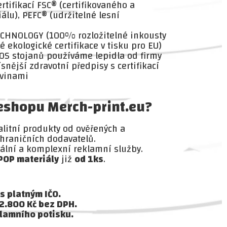
ertifikací FSC® (certifikovaného a
álu), PEFC® (udržitelné lesní
CHNOLOGY (100% rozložitelné inkousty
é ekologické certifikace v tisku pro EU)
POS stojanů používáme lepidla od firmy
nější zdravotní předpisy s certifikací
avinami
 eshopu Merch-print.eu?
litní produkty od ověřených a
hraničních dodavatelů.
lní a komplexní reklamní služby.
POP materiály
již
od 1ks
.
s platným IČO.
 2.800 Kč bez DPH.
lamního potisku.