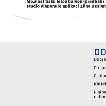
Možnost tisku bílou barvou (předtisk i 
studio disponuje aplikací Zünd Design
DO
Dopra
Pro p
Osobní
Plate
Platb
onlin