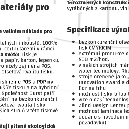
třírozměrných konstrukcí
ateriály pro
vyráběných z kartonu, vln
Specifikace výro
 ve velkém nákladu pro
bezkonkurenční ofset
ditelných inkoustů. 100%
tisk CMYKlClM
i certifikacemi v rámci
extrémní produkce na
a světě!
Tisk je
500 m2/hod.
a papír, karton, lepenku,
v našich strojích má
pro účely zejména POS,
water technology, R
 Ofsetová kvalitu tisku.
stroje oceněné jako 
 tiskneme POS a POP
na
Innovation Award a d
m
šíře tisku a na hybridní
lídr na trhu
. Společnost Durst patří
možnost tisku bílou 
edění na bezkonkurenční
více o naší technolog
setová kvalita tisku:
Zünd Design Center p
ich strojů v této tiskové
možnost laminace le
dodáno s návodem na
požadavku)
ňují přísná ekologická