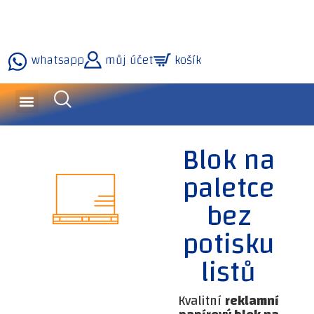
whatsapp
můj účet
košík
dotazy a služby
naše technologie
Blok na
paletce
bez
potisku
listů
Kvalitní
reklamní