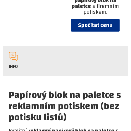
papírový blok na
paletce
s firemním
potiskem.
Spočítat cenu
INFO
Papírový blok na paletce s
reklamním potiskem (bez
potisku listů)
Kvalitní
reklamní papírový blok na paletce
s