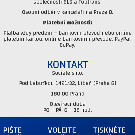
společností GLS a Toptrans.
Osobní odběr v kanceláři na Praze 8.
Platební možnosti:
Platba vždy předem – bankovní převod nebo online
platební kartou, online bankovním převode, PayPal,
GoPay.
KONTAKT
Société s.r.o.
Pod Labuťkou 1421/32, Libeň (Praha 8)
180 00 Praha
Otevírací doba
PO – PÁ: 8 – 16 hod.
PIŠTE
VOLEJTE
TISKNĚTE